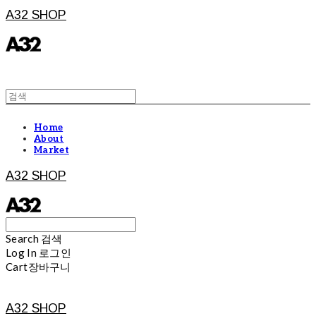
A32 SHOP
Home
About
Market
A32 SHOP
Search
검색
Log In
로그인
Cart
장바구니
A32 SHOP