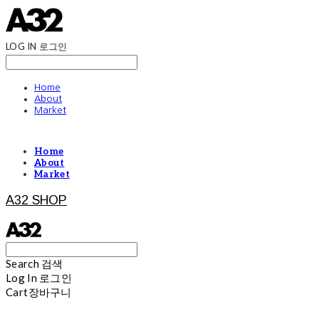
LOG IN
로그인
Home
About
Market
Home
About
Market
A32 SHOP
Search
검색
Log In
로그인
Cart
장바구니