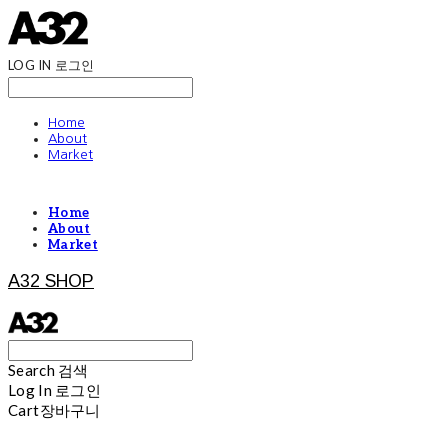
LOG IN
로그인
Home
About
Market
Home
About
Market
A32 SHOP
Search
검색
Log In
로그인
Cart
장바구니