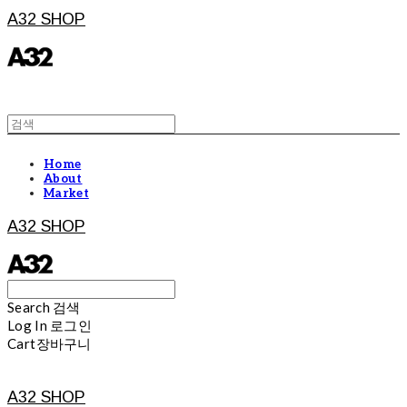
A32 SHOP
Home
About
Market
A32 SHOP
Search
검색
Log In
로그인
Cart
장바구니
A32 SHOP