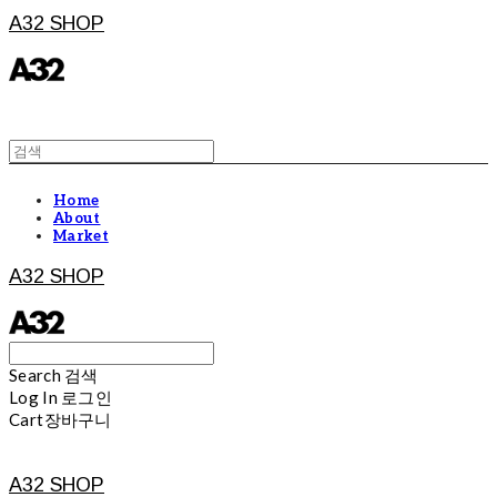
A32 SHOP
Home
About
Market
A32 SHOP
Search
검색
Log In
로그인
Cart
장바구니
A32 SHOP