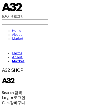
LOG IN
로그인
Home
About
Market
Home
About
Market
A32 SHOP
Search
검색
Log In
로그인
Cart
장바구니