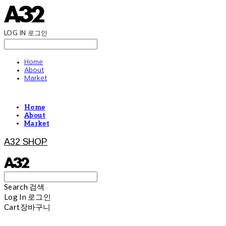
LOG IN
로그인
Home
About
Market
Home
About
Market
A32 SHOP
Search
검색
Log In
로그인
Cart
장바구니