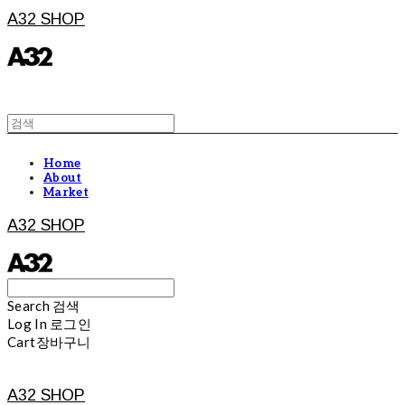
A32 SHOP
Home
About
Market
A32 SHOP
Search
검색
Log In
로그인
Cart
장바구니
A32 SHOP